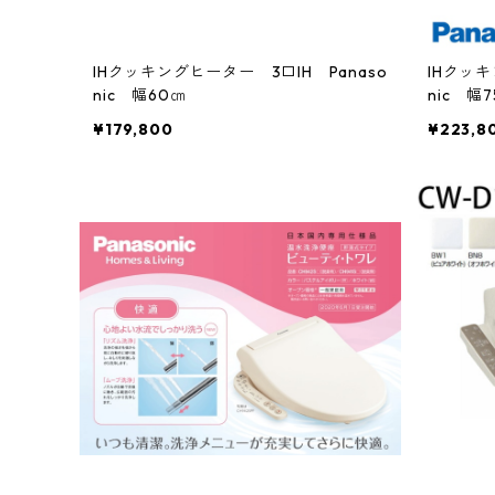
IHクッキングヒーター 3口IH Panaso
IHクッキ
nic 幅60㎝
nic 幅
¥179,800
¥223,8