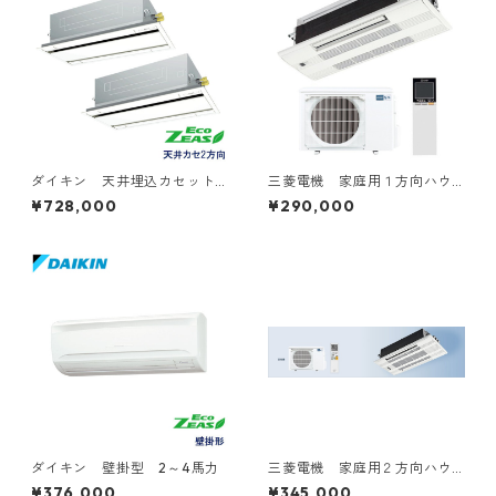
ダイキン 天井埋込カセット
三菱電機 家庭用１方向ハウ
型2方向 6～12馬力 ツイン
ジングエアコン 6～20畳用
¥728,000
¥290,000
２対１トリプル３対１
ダイキン 壁掛型 2～4馬力
三菱電機 家庭用２方向ハウ
ジングエアコン 14～20畳用
¥376,000
¥345,000