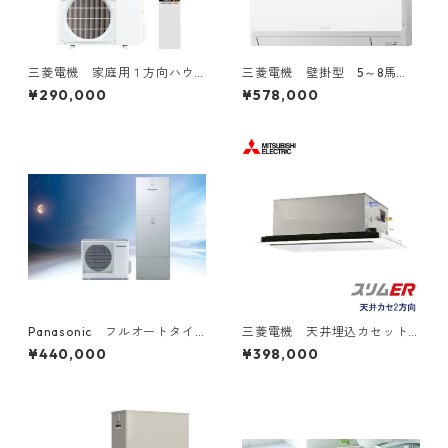
三菱電機 家庭用１方向ハウ
三菱電機 壁掛型 5～8馬
ジングエアコン 6～20畳用
力 ツイン２対１トリプル３
¥290,000
¥578,000
対１
Panasonic フルオートタイ
三菱電機 天井埋込カセット
プ 工事費込み 補助金対象
型2方向 2～6馬力
¥440,000
¥398,000
機種