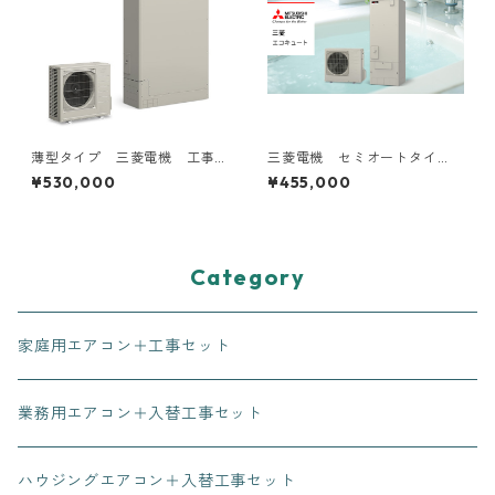
薄型タイプ 三菱電機 工事
三菱電機 セミオートタイ
費込み 補助金対象機種
プ 工事費込み 補助金対象
¥530,000
¥455,000
機種
Category
家庭用エアコン＋工事セット
業務用エアコン＋入替工事セット
ハウジングエアコン＋入替工事セット