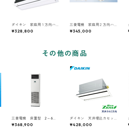
ダイキン 家庭用１方向ハ
三菱電機 家庭用２方向ハ
ウジングエアコン 10～20
ウジングエアコン 14～20
¥328,800
¥345,000
畳用
畳用
その他の商品
三菱電機 床置型 2～6馬
ダイキン 天井埋込カセッ
力
ト型2方向 2～6馬力
¥368,900
¥428,000