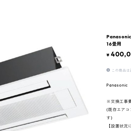
Panas
16畳用
400,
¥
この商品は
Panason
※交換工事
(既存エア
す)
【設置状況