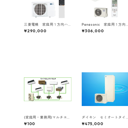
三菱電機 家庭用１方向ハ
Panasonic 家庭用１方向
ウジングエアコン 6～20
ハウジングエアコン 6～18
¥290,000
¥306,000
畳用
畳用
(家庭用・業務用)マルチエア
ダイキン セミオートタイ
コン各種
プ 工事費込み 補助金対
¥100
¥475,000
象機種