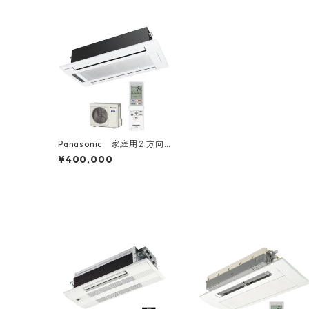
Panasonic 家庭用２方向
ハウジングエアコン 14～1
¥400,000
6畳用