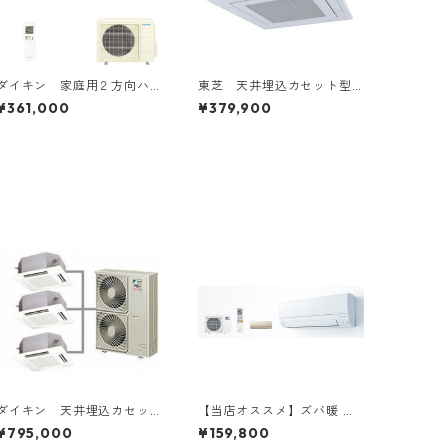
ダイキン 家庭用２方向ハ
東芝 天井埋込カセット型4
ウジングエアコン 14～16
方向 1.5～6馬力
¥361,000
¥379,900
畳用
ダイキン 天井埋込カセッ
【当店オススメ】ズバ暖 三
ト型4方向 8～15馬力 ツ
菱電機 6～18畳用
¥795,000
¥159,800
イン2対1トリプル3対1