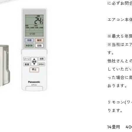
に必ずお問
エアコン本
※最大５年
※当社はエ
す。
他社さんと
していただ
った場合に
おります。
リモコン(
ります。
14畳用 40