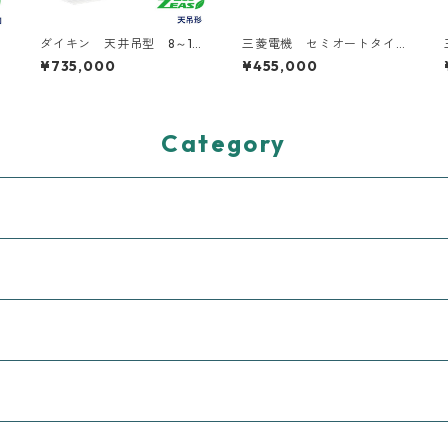
ダイキン 天井吊型 8～15
三菱電機 セミオートタイ
馬力 ツイン2対1トリプル3
プ 工事費込み 補助金対
¥735,000
¥455,000
対1
象機種
Category