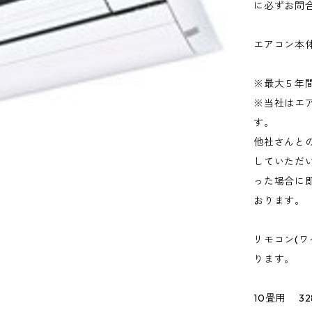
に必ずお問
エアコン本
※最大５年
※当社はエ
す。
他社さんと
していただ
った場合に
おります。
リモコン(
ります。
10畳用 32