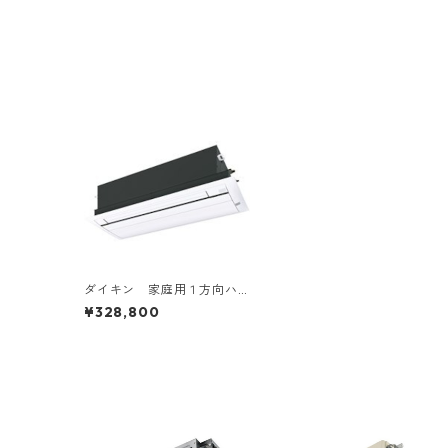
ダイキン 家庭用１方向ハ
ウジングエアコン 10～20
¥328,800
畳用