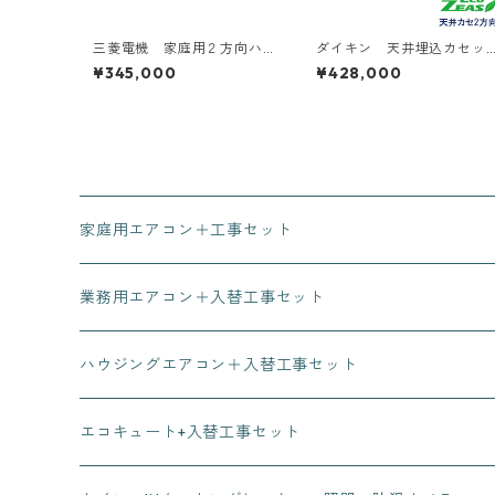
三菱電機 家庭用２方向ハ
ダイキン 天井埋込カセッ
ウジングエアコン 14～20
ト型2方向 2～6馬力
¥345,000
¥428,000
畳用
家庭用エアコン＋工事セット
業務用エアコン＋入替工事セット
ハウジングエアコン＋入替工事セット
エコキュート+入替工事セット