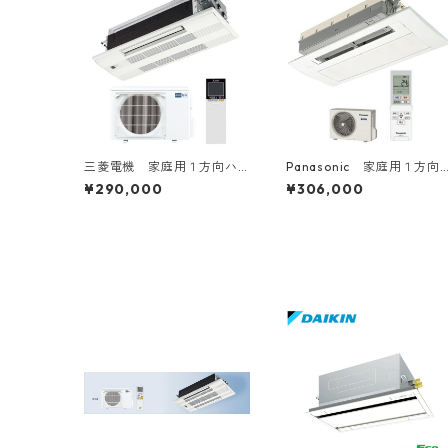
三菱電機 家庭用１方向ハ
Panasonic 家庭用１方向
ウジングエアコン 6～20
ハウジングエアコン 6～18
¥290,000
¥306,000
畳用
畳用