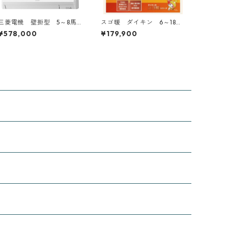
三菱電機 壁掛型 5～8馬
スゴ暖 ダイキン 6～18畳
力 ツイン２対１トリプル
用
¥578,000
¥179,900
３対１