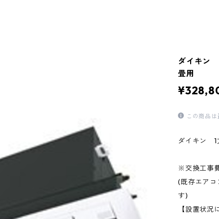
ダイキン 
畳用
¥328,8
この商品は
ダイキン 1
※交換工事
(既存エア
す)
【設置状況