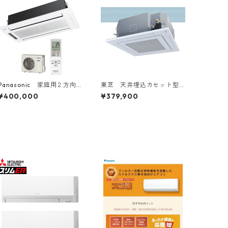
Panasonic 家庭用２方向
東芝 天井埋込カセット型4
ハウジングエアコン 14～1
方向 1.5～6馬力
¥400,000
¥379,900
6畳用