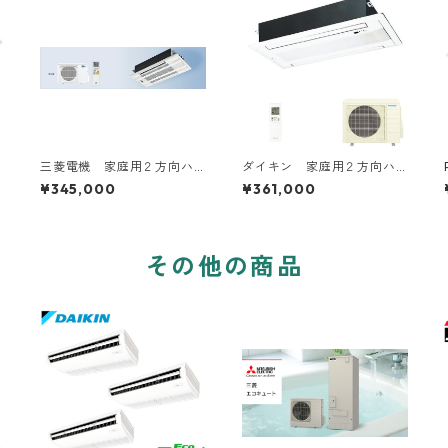
三菱電機 家庭用２方向ハ
ダイキン 家庭用２方向ハ
ウジングエアコン 14～20
ウジングエアコン 14～16
¥345,000
¥361,000
畳用
畳用
その他の商品