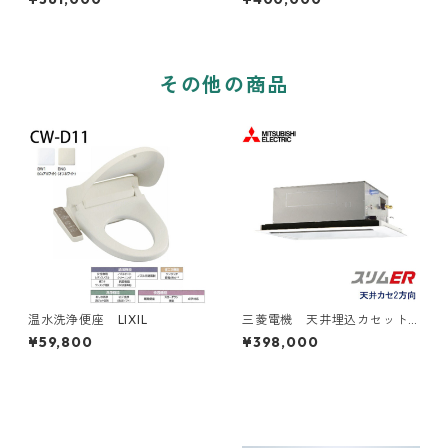
用
その他の商品
温水洗浄便座 LIXIL
三菱電機 天井埋込カセット
型2方向 2～6馬力
¥59,800
¥398,000