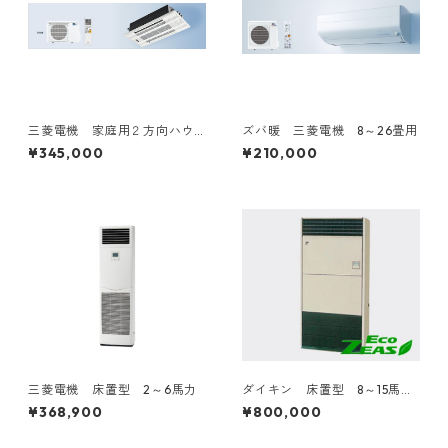
三菱電機 家庭用２方向ハウ
ズバ暖 三菱電機 8～26畳用
ジングエアコン 14～20畳用
¥345,000
¥210,000
三菱電機 床置型 2～6馬力
ダイキン 床置型 8～15馬
力 ツイン２対１トリプル３
¥368,900
¥800,000
対１