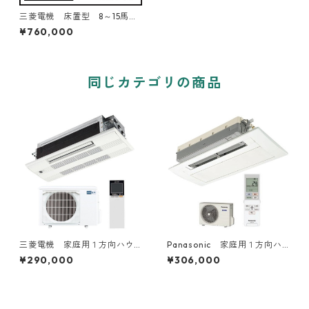
三菱電機 床置型 8～15馬
力 ツイン２対１トリプル３
¥760,000
対１
同じカテゴリの商品
三菱電機 家庭用１方向ハウ
Panasonic 家庭用１方向ハ
ジングエアコン 6～20畳用
ウジングエアコン 6～18畳用
¥290,000
¥306,000