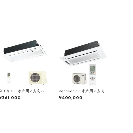
ダイキン 家庭用２方向ハ
Panasonic 家庭用２方向
ウジングエアコン 14～16
ハウジングエアコン 14～1
¥361,000
¥400,000
畳用
6畳用