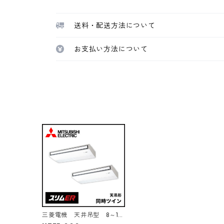
送料・配送方法について
お支払い方法について
三菱電機 天井吊型 8～15
馬力 ツイン2対1トリプル3