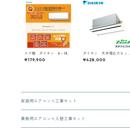
スゴ暖 ダイキン 6～18畳
ダイキン 天井埋込カセッ
用
ト型2方向 2～6馬力
¥179,900
¥428,000
家庭用エアコン＋工事セット
業務用エアコン＋入替工事セット