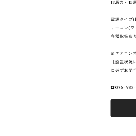
12馬力～1
電源タイプ(
リモコン(ワ
各種取扱あ
※エアコン
【設置状況
に必ずお問
☎076-482