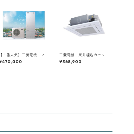
【１番人気】三菱電機 フ
三菱電機 天井埋込カセッ
ルオートタイプ 工事費込
ト型4方向 1.5～6馬力
¥470,000
¥368,900
み 補助金対象機種