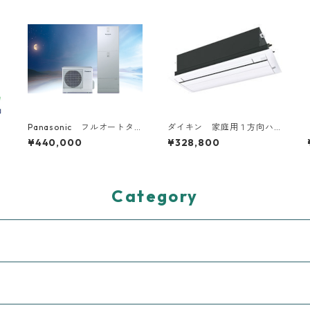
Panasonic フルオートタ
ダイキン 家庭用１方向ハ
イプ 工事費込み 補助金
ウジングエアコン 10～20
¥440,000
¥328,800
対象機種
畳用
Category