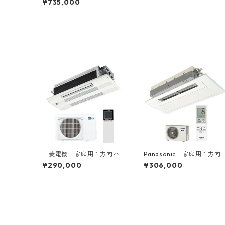
¥735,000
対1
三菱電機 家庭用１方向ハ
Panasonic 家庭用１方向
ウジングエアコン 6～20
ハウジングエアコン 6～18
¥290,000
¥306,000
畳用
畳用