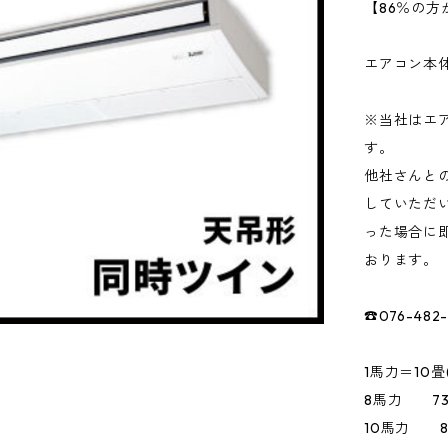
【86％の
エアコン本
※当社はエ
す。
他社さんと
していただ
った場合に
おります。
☎076-482
1馬力＝10畳
8馬力 73
10馬力 