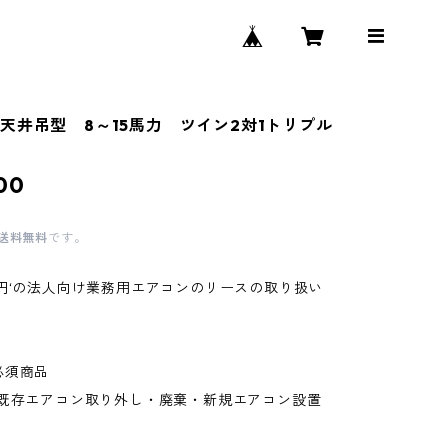
天井吊型 8～15馬力 ツイン2対1トリプル
00
送料無料
です。
０円‘の法人向け業務用エアコンのリースの取り扱い
。
必須商品
(既存エアコン取り外し・廃棄・新規エアコン設置