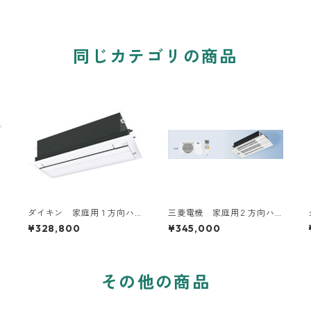
同じカテゴリの商品
ダイキン 家庭用１方向ハ
三菱電機 家庭用２方向ハ
ウジングエアコン 10～20
ウジングエアコン 14～20
¥328,800
¥345,000
畳用
畳用
その他の商品