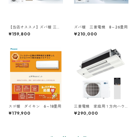
【当店オススメ】ズバ暖 三菱
ズバ暖 三菱電機 8～26畳用
電機 6～18畳用
¥159,800
¥210,000
スゴ暖 ダイキン 6～18畳用
三菱電機 家庭用１方向ハウ
ジングエアコン 6～20畳用
¥179,900
¥290,000