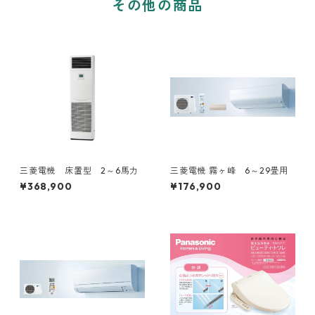
その他の商品
三菱電機 床置型 2～6馬力
三菱電機 霧ヶ峰 6～29畳用
¥368,900
¥176,900