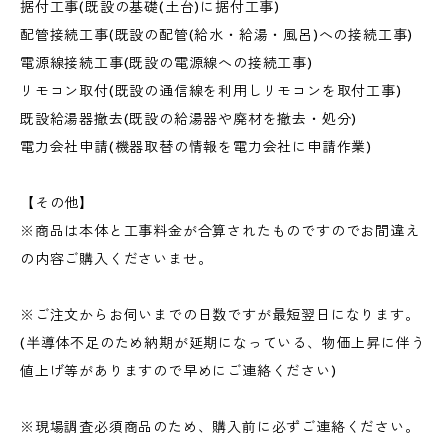
据付工事(既設の基礎(土台)に据付工事)
配管接続工事(既設の配管(給水・給湯・風呂)への接続工事)
電源線接続工事(既設の電源線への接続工事)
リモコン取付(既設の通信線を利用しリモコンを取付工事)
既設給湯器撤去(既設の給湯器や廃材を撤去・処分)
電力会社申請(機器取替の情報を電力会社に申請作業)
【その他】
※商品は本体と工事料金が合算されたものですのでお間違え
の内容ご購入くださいませ。
※ご注文からお伺いまでの日数ですが最短翌日になります。
(半導体不足のため納期が延期になっている、物価上昇に伴う
値上げ等がありますので早めにご連絡ください)
※現場調査必須商品のため、購入前に必ずご連絡ください。