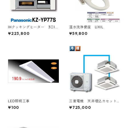
IHクッキングヒーター 3口IH
温水洗浄便座 LIXIL
Panasonic 幅75㎝
¥223,800
¥59,800
LED照明工事
三菱電機 天井埋込カセット
型4方向 8～15馬力 ツイン2
¥100
¥725,000
対1トリプル3対1