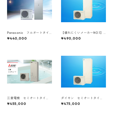
Panasonic フルオートタイ
【壊れにくいメーカーNO.1】
プ 工事費込み 補助金対象
DAIKIN フルオートタイ
¥440,000
¥490,000
機種
プ 工事費込み 補助金対象
機種
三菱電機 セミオートタイ
ダイキン セミオートタイ
プ 工事費込み 補助金対象
プ 工事費込み 補助金対象
¥455,000
¥475,000
機種
機種