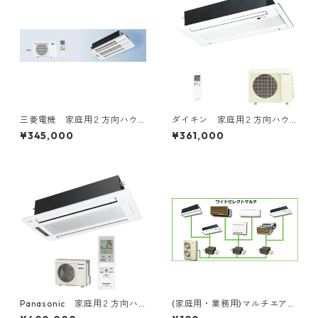
三菱電機 家庭用２方向ハウ
ダイキン 家庭用２方向ハウ
ジングエアコン 14～20畳用
ジングエアコン 14～16畳用
¥345,000
¥361,000
Panasonic 家庭用２方向ハ
(家庭用・業務用)マルチエアコ
ウジングエアコン 14～16畳
ン各種