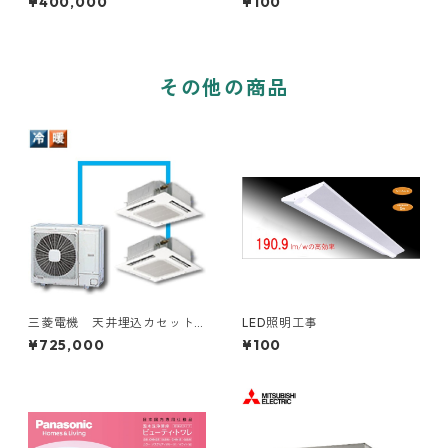
¥400,000
¥100
用
その他の商品
三菱電機 天井埋込カセット
LED照明工事
型4方向 8～15馬力 ツイン2
¥725,000
¥100
対1トリプル3対1