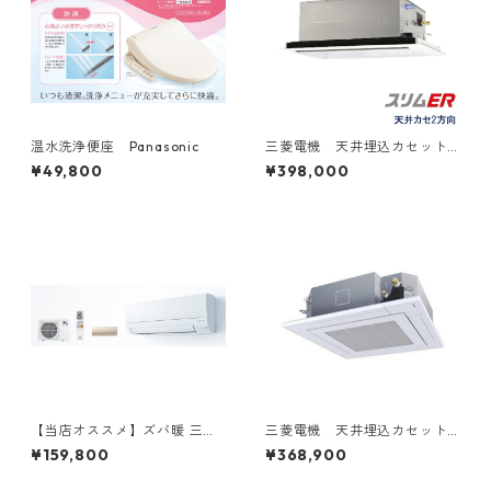
温水洗浄便座 Panasonic
三菱電機 天井埋込カセット
型2方向 2～6馬力
¥49,800
¥398,000
【当店オススメ】ズバ暖 三菱
三菱電機 天井埋込カセット
電機 6～18畳用
型4方向 1.5～6馬力
¥159,800
¥368,900