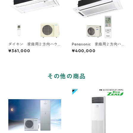
ダイキン 家庭用２方向ハウ
Panasonic 家庭用２方向ハ
ジングエアコン 14～16畳用
ウジングエアコン 14～16畳
¥361,000
¥400,000
用
その他の商品