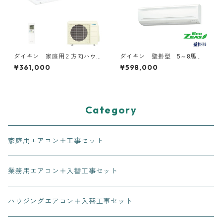
ダイキン 家庭用２方向ハウ
ダイキン 壁掛型 5～8馬
ジングエアコン 14～16畳用
力 ツイン２対１トリプル３
¥361,000
¥598,000
対１
Category
家庭用エアコン＋工事セット
業務用エアコン＋入替工事セット
ハウジングエアコン＋入替工事セット