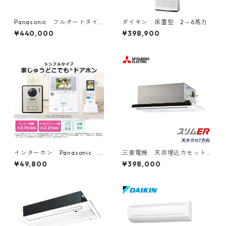
Panasonic フルオートタイ
ダイキン 床置型 2～6馬力
プ 工事費込み 補助金対象
¥440,000
¥398,900
機種
インターホン Panasonic
三菱電機 天井埋込カセット
親機子機２台
型2方向 2～6馬力
¥49,800
¥398,000