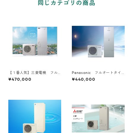
同じカテゴリの商品
【１番人気】三菱電機 フル
Panasonic フルオートタイ
オートタイプ 工事費込み
プ 工事費込み 補助金対象
¥470,000
¥440,000
補助金対象機種
機種