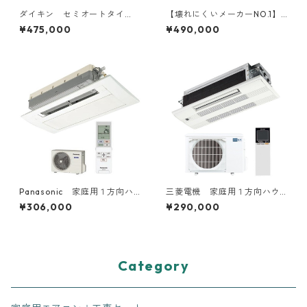
ダイキン セミオートタイ
【壊れにくいメーカーNO.1】
プ 工事費込み 補助金対象
DAIKIN フルオートタイ
¥475,000
¥490,000
機種
プ 工事費込み 補助金対象
機種
Panasonic 家庭用１方向ハ
三菱電機 家庭用１方向ハウ
ウジングエアコン 6～18畳用
ジングエアコン 6～20畳用
¥306,000
¥290,000
Category