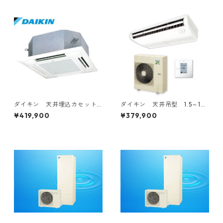
ダイキン 天井埋込カセット
ダイキン 天井吊型 1.5～10
型4方向 1.5～6馬力
馬力
¥419,900
¥379,900